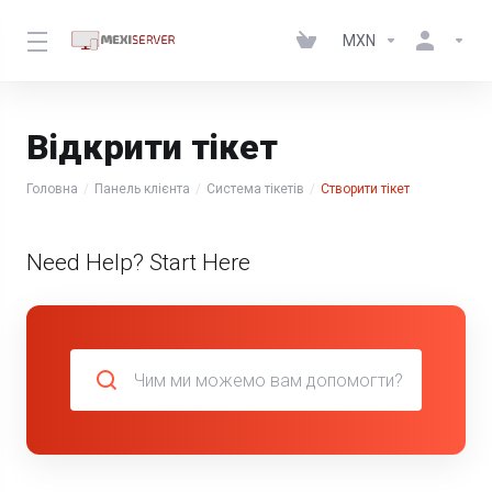
MXN
Відкрити тікет
Головна
Панель клієнта
Система тікетів
Створити тікет
Need Help? Start Here