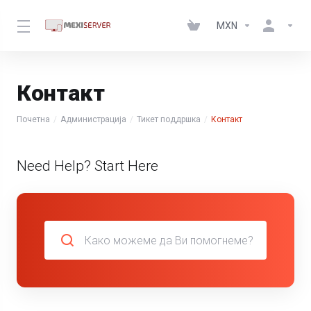
MXN
Контакт
Почетна
Администрација
Тикет поддршка
Контакт
Need Help? Start Here