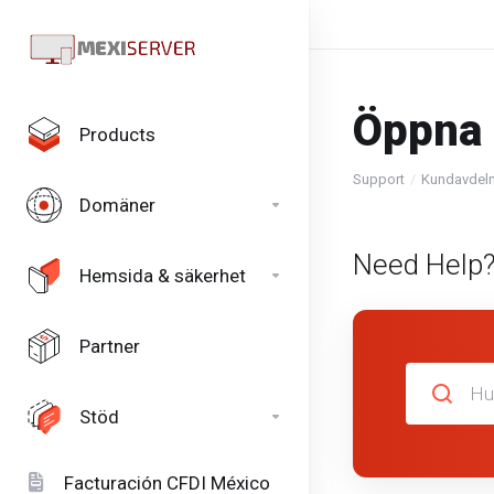
Öppna 
Products
Support
Kundavdel
Domäner
Need Help?
Hemsida & säkerhet
Partner
Stöd
Facturación CFDI México