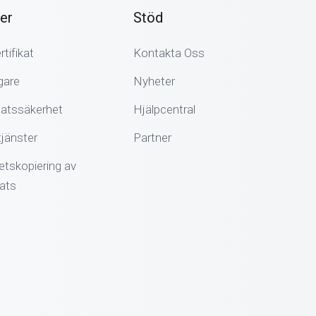
er
Stöd
tifikat
Kontakta Oss
gare
Nyheter
atssäkerhet
Hjälpcentral
jänster
Partner
etskopiering av
ats