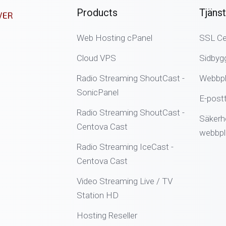
Products
Tjänst
Web Hosting cPanel
SSL Cer
Cloud VPS
Sidbyg
Radio Streaming ShoutCast -
Webbpl
SonicPanel
E-postt
Radio Streaming ShoutCast -
Säkerh
Centova Cast
webbpl
Radio Streaming IceCast -
Centova Cast
Video Streaming Live / TV
Station HD
Hosting Reseller