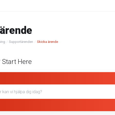
ärende
ning
Supportärenden
Skicka ärende
 Start Here