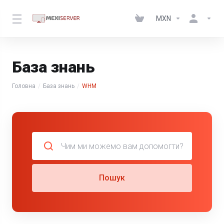
MXN
База знань
Головна
База знань
WHM
Пошук