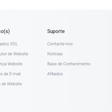
ço(s)
Suporte
icados SSL
Contacte-nos
utor de Website
Notícias
nça Website
Base de Conhecimento
s de E-mail
Afiliados
 de Website