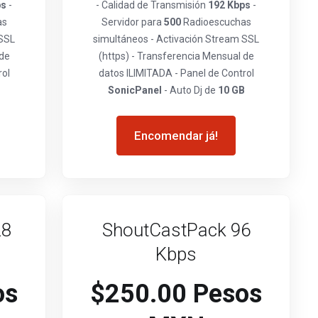
ps
-
- Calidad de Transmisión
192 Kbps
-
as
Servidor para
500
Radioescuchas
 SSL
simultáneos - Activación Stream SSL
 de
(https) - Transferencia Mensual de
rol
datos ILIMITADA - Panel de Control
B
SonicPanel
- Auto Dj de
10 GB
Encomendar já!
28
ShoutCastPack 96
Kbps
os
$250.00 Pesos