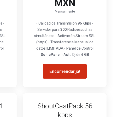
MXN
Mensalmente
ps
-
- Calidad de Transmisión
96 Kbps
-
as
Servidor para
300
Radioescuchas
 SSL
simultáneos - Activación Stream SSL
 de
(https) - Transferencia Mensual de
rol
datos ILIMITADA - Panel de Control
SonicPanel
- Auto Dj de
6 GB
Encomendar já!
4
ShoutCastPack 56
kbps