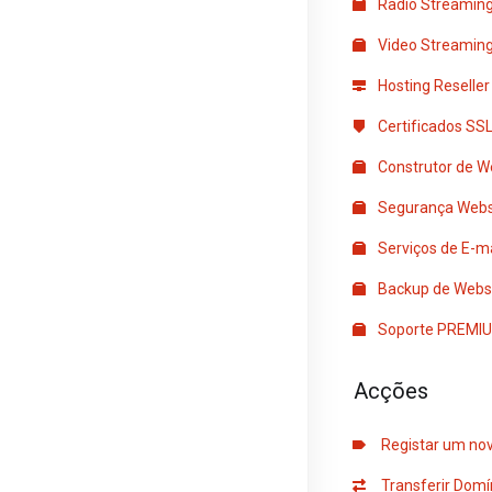
Radio Streaming
Video Streaming 
Hosting Reseller
Certificados SS
Construtor de W
Segurança Webs
Serviços de E-ma
Backup de Webs
Soporte PREMI
Acções
Registar um nov
Transferir Domí