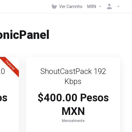
Ver Carrinho
MXN
onicPanel
Featured
20
ShoutCastPack 192
Kbps
os
$400.00 Pesos
MXN
Mensalmente