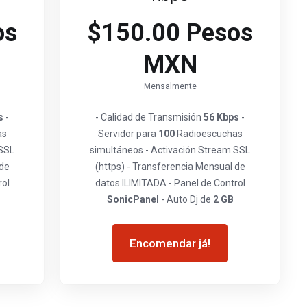
os
$150.00 Pesos
MXN
Mensalmente
s
-
- Calidad de Transmisión
56 Kbps
-
as
Servidor para
100
Radioescuchas
 SSL
simultáneos - Activación Stream SSL
 de
(https) - Transferencia Mensual de
rol
datos ILIMITADA - Panel de Control
SonicPanel
- Auto Dj de
2 GB
Encomendar já!