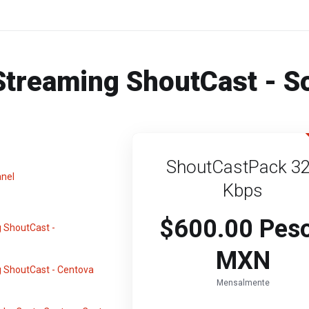
Streaming ShoutCast - S
ShoutCastPack 3
nel
Kbps
$600.00 Pes
 ShoutCast -
MXN
 ShoutCast - Centova
Mensalmente