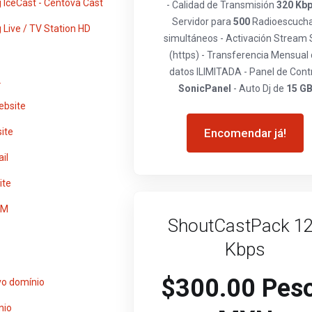
 IceCast - Centova Cast
- Calidad de Transmisión
320 Kb
Servidor para
500
Radioescuch
Live / TV Station HD
simultáneos - Activación Stream
(https) - Transferencia Mensual
datos ILIMITADA - Panel de Cont
L
SonicPanel
- Auto Dj de
15 G
ebsite
ite
Encomendar já!
il
ite
UM
ShoutCastPack 1
Kbps
$300.00 Pes
o domínio
nio