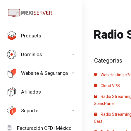
Radio 
Products
Domínios
Categorias
Website & Segurança
Web Hosting cPa
Cloud VPS
Afiliados
Radio Streaming
SonicPanel
Suporte
Radio Streaming
Cast
Facturación CFDI México